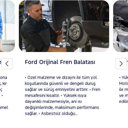
si
Ford Orijinal Fren Balatası
For
rona
• Özel malzeme ve dizaynı ile tüm yol
• Yü
 kir
koşullarında güvenli ve dengeli duruş
Moto
aç
sağlar ve sürüş emniyetini arttırır. • Fren
ile 
 •
mesafesini kısaltır. • Yüksek ısıya
ve m
dayanıklı malzemesiyle, ani ısı
edilir
emmel
değişimlerinde, maksimum performans
sağlar. • Asbestsiz olduğu...