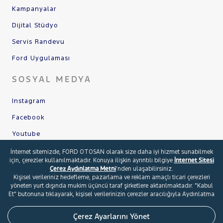
Kampanyalar
Dijital Stüdyo
Servis Randevu
Ford Uygulaması
SOSYAL MEDYA
Instagram
Facebook
Youtube
X
İnternet sitemizde, FORD OTOSAN olarak size daha iyi hizmet sunabilmek
için, çerezler kullanılmaktadır. Konuya ilişkin ayrıntılı bilgiye
İnternet Sitesi
Linkedin
Çerez Aydınlatma Metni
’nden ulaşabilirsiniz.
Kişisel verileriniz hedefleme, pazarlama ve reklam amaçlı ticari çerezleri
yöneten yurt dışında mukim üçüncü taraf şirketlere aktarılmaktadır. "Kabul
Et" butonuna tıklayarak, kişisel verilerinizin çerezler aracılığıyla Aydınlatma
Metni’nde belirtilen amaçlarla işlenmesini ve ticari çerezler bakımından yurt
© 2026 Ford Türkiye
İletişim Formu
dışında mukim üçüncü taraf şirketler ile paylaşılmasını onaylamış
Şartlar ve Kişisel Verilerin Korunması
Çerez Tercihleri
Çerez Ayarlarını Yönet
olursunuz. Çerezleri kısmen veya tamamen devre dışı bırakmak için "Çerez