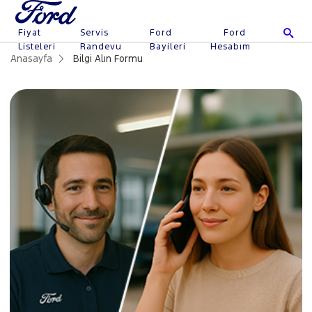
Fiyat
Servis
Ford
Ford
Listeleri
Randevu
Bayileri
Hesabım
Anasayfa
Bilgi Alın Formu