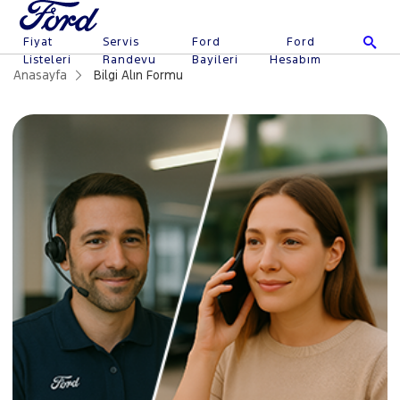
Fiyat
Servis
Ford
Ford
Listeleri
Randevu
Bayileri
Hesabım
Anasayfa
Bilgi Alın Formu