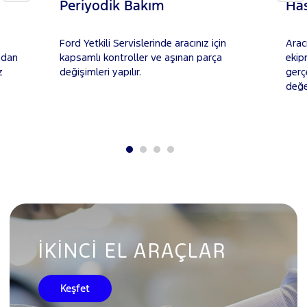
Periyodik Bakım
Ha
Ford Yetkili Servislerinde aracınız için
Aracı
adan
kapsamlı kontroller ve aşınan parça
ekip
z
değişimleri yapılır.
gerc
değ
İKINCI EL ARAÇLAR
Keşfet