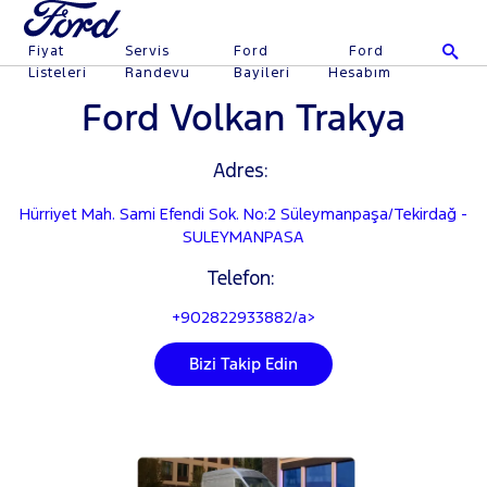
Fiyat
Servis
Ford
Ford
Listeleri
Randevu
Bayileri
Hesabım
Ford Volkan Trakya
Adres:
Hürriyet Mah. Sami Efendi Sok. No:2 Süleymanpaşa/Tekirdağ -
SULEYMANPASA
Telefon:
+902822933882/a>
Bizi Takip Edin