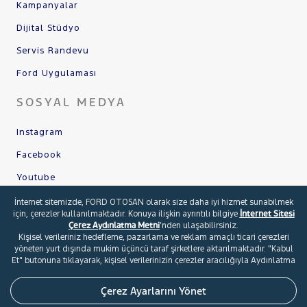
Kampanyalar
Dijital Stüdyo
Servis Randevu
Ford Uygulaması
SOSYAL MEDYA
Instagram
Facebook
Youtube
X
İnternet sitemizde, FORD OTOSAN olarak size daha iyi hizmet sunabilmek
için, çerezler kullanılmaktadır. Konuya ilişkin ayrıntılı bilgiye
İnternet Sitesi
Linkedin
Çerez Aydınlatma Metni
’nden ulaşabilirsiniz.
Kişisel verileriniz hedefleme, pazarlama ve reklam amaçlı ticari çerezleri
yöneten yurt dışında mukim üçüncü taraf şirketlere aktarılmaktadır. "Kabul
Et" butonuna tıklayarak, kişisel verilerinizin çerezler aracılığıyla Aydınlatma
Metni’nde belirtilen amaçlarla işlenmesini ve ticari çerezler bakımından yurt
© 2026 Ford Türkiye
İletişim Formu
dışında mukim üçüncü taraf şirketler ile paylaşılmasını onaylamış
Şartlar ve Kişisel Verilerin Korunması
Çerez Tercihleri
Çerez Ayarlarını Yönet
olursunuz. Çerezleri kısmen veya tamamen devre dışı bırakmak için "Çerez
Ayarlarını Yönet" butonuna tıklayınız. Ancak çerez ayarlarını değiştirmeniz