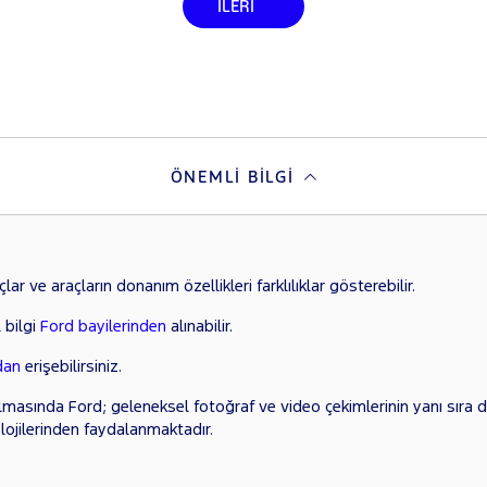
İLERİ
ÖNEMLI BILGI
ar ve araçların donanım özellikleri farklılıklar gösterebilir.
 bilgi
Ford bayilerinden
alınabilir.
dan
erişebilirsiniz.
lmasında Ford; geleneksel fotoğraf ve video çekimlerinin yanı sıra di
lojilerinden faydalanmaktadır.