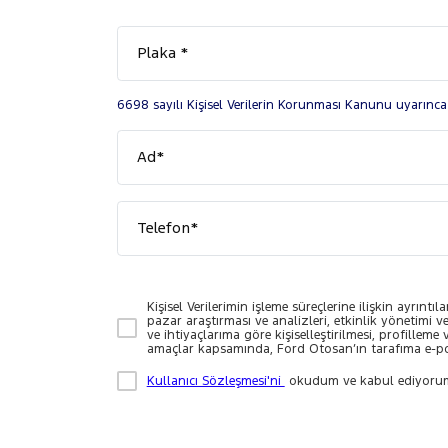
Plaka *
6698 sayılı Kişisel Verilerin Korunması Kanunu uyarınc
Ad*
Telefon*
Kişisel Verilerimin işleme süreçlerine ilişkin ayrıntıl
pazar araştırması ve analizleri, etkinlik yönetimi v
ve ihtiyaçlarıma göre kişiselleştirilmesi, profillem
amaçlar kapsamında, Ford Otosan’ın tarafıma e-po
Kullanıcı Sözleşmesi'ni
okudum ve kabul ediyoru