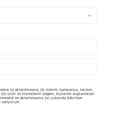
esine ve aktarılmasına, (ii) indirim, kampanya, tanıtım,
(iii) ürün ve hizmetlerin beğeni, kullanım alışkanlıkları
enmesine ve aktarılmasına (iv) yukarıda belirtilen
n veriyorum.