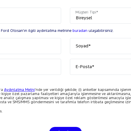
Müşteri Tipi*
a Ford Otosan’ın ilgili aydınlatma metnine
buradan
ulaşabilirsiniz.
Soyad*
E-Posta*
ara
Aydınlatma Metni
’nde yer verildiği şekilde; (i) anketler kapsamında işlenm
e kişiye özel pazarlama faaliyetleri amaçlarıyla işlenmesine ve aktarılmasına, 
e ve analiz çalışması yapılması ve kişiye özel reklam gösterilmesi amacıyla işl
sta ve SMS/MMS göndermesini ve tarafımla telefon irtibata geçilmesine izi
m.