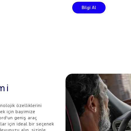
Bilgi Al
mi
nolojik özelliklerini
ek için bayimize
Ford'un geniş araç
ar için ideal bir seçenek
vunuzu alın, sizinle