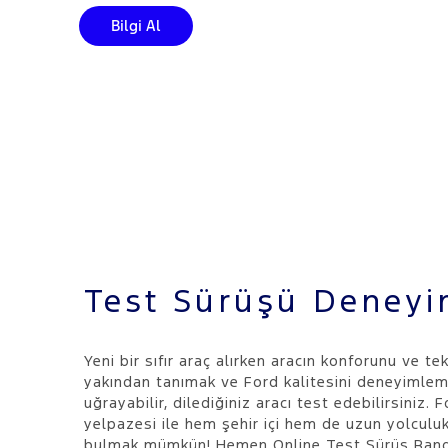
Bilgi Al
Test Sürüşü Deneyi
Yeni bir sıfır araç alırken aracın konforunu ve tek
yakından tanımak ve Ford kalitesini deneyimlem
uğrayabilir, dilediğiniz aracı test edebilirsiniz. 
yelpazesi ile hem şehir içi hem de uzun yolculukl
bulmak mümkün! Hemen Online Test Sürüş Rande