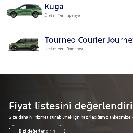
Kuga
Üretim Yeri: İspanya
Tourneo Courier Journe
Üretim Yeri: Romanya
Fiyat listesini değerlendir
Size daha iyi hizmet sunabilmek için hazırladığımız anketimize k
Bizi değerlendirin