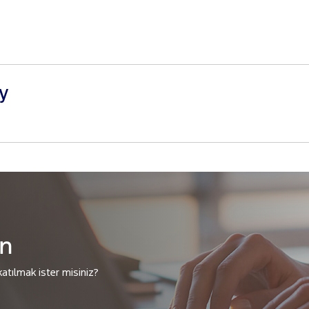
y
in
atılmak ister misiniz?