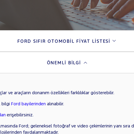
FORD SIFIR OTOMOBIL FIYAT LISTESI
ÖNEMLI BILGI
ar ve araçların donanım özellikleri farklılıklar gösterebilir.
 bilgi
Ford bayilerinden
alınabilir.
dan
erişebilirsiniz.
lmasında Ford; geleneksel fotoğraf ve video çekimlerinin yanı sıra di
lojilerinden faydalanmaktadır.