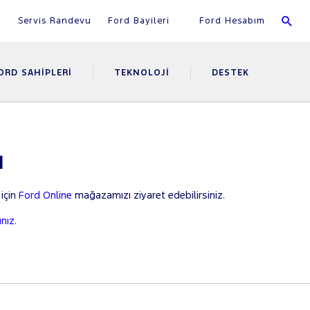
i
Servis Randevu
Ford Bayileri
Ford Hesabım
ORD SAHIPLERI
TEKNOLOJI
DESTEK
ı
 için
Ford Online
mağazamızı ziyaret edebilirsiniz.
ınız.