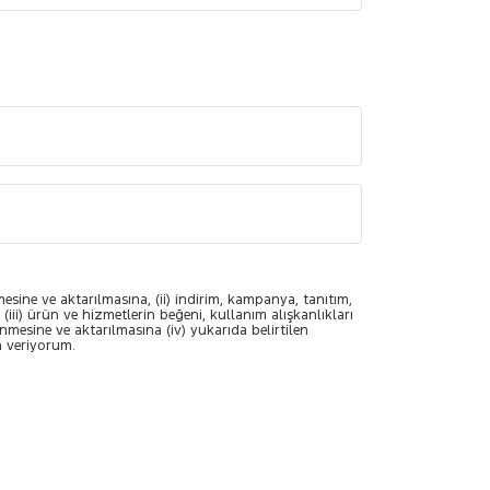
mesine ve aktarılmasına, (ii) indirim, kampanya, tanıtım,
(iii) ürün ve hizmetlerin beğeni, kullanım alışkanlıkları
enmesine ve aktarılmasına (iv) yukarıda belirtilen
n veriyorum.