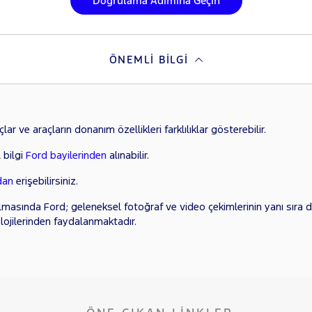
Doğrulama Adımına Geçin
ÖNEMLI BILGI
ar ve araçların donanım özellikleri farklılıklar gösterebilir.
 bilgi
Ford bayilerinden
alınabilir.
dan
erişebilirsiniz.
lmasında Ford; geleneksel fotoğraf ve video çekimlerinin yanı sıra di
lojilerinden faydalanmaktadır.