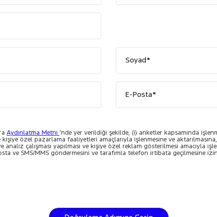
Soyad*
E-Posta*
ara
Aydınlatma Metni
’nde yer verildiği şekilde; (i) anketler kapsamında işlen
e kişiye özel pazarlama faaliyetleri amaçlarıyla işlenmesine ve aktarılmasına, 
e ve analiz çalışması yapılması ve kişiye özel reklam gösterilmesi amacıyla işl
sta ve SMS/MMS göndermesini ve tarafımla telefon irtibata geçilmesine izi