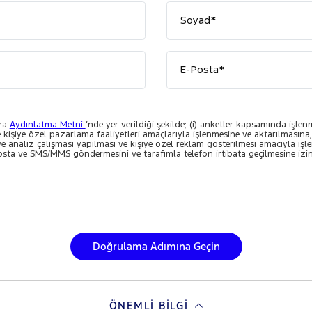
Soyad*
E-Posta*
ara
Aydınlatma Metni
’nde yer verildiği şekilde; (i) anketler kapsamında işlen
e kişiye özel pazarlama faaliyetleri amaçlarıyla işlenmesine ve aktarılmasına, 
e ve analiz çalışması yapılması ve kişiye özel reklam gösterilmesi amacıyla işl
sta ve SMS/MMS göndermesini ve tarafımla telefon irtibata geçilmesine izi
Doğrulama Adımına Geçin
ÖNEMLI BILGI