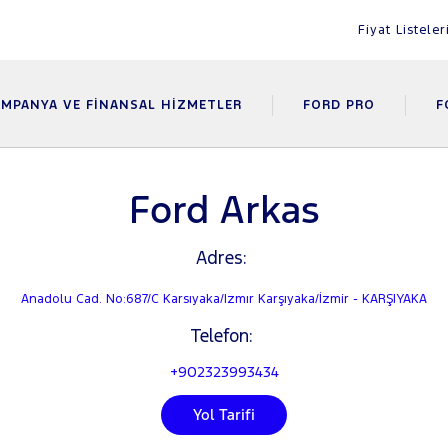
Fiyat Listeler
MPANYA VE FINANSAL HIZMETLER
FORD PRO
F
Ford Arkas
Adres:
Anadolu Cad. No:687/C Karsıyaka/Izmır Karşıyaka/İzmir - KARŞIYAKA
Telefon:
+902323993434
Yol Tarifi