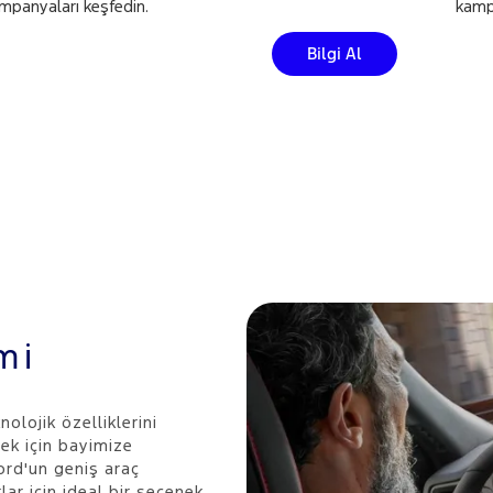
panyaları keşfedin.
kampa
Bilgi Al
mi
nolojik özelliklerini
ek için bayimize
Ford'un geniş araç
ar için ideal bir seçenek