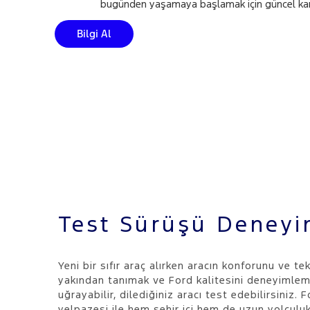
bugünden yaşamaya başlamak için güncel kam
Bilgi Al
Test Sürüşü Deneyi
Yeni bir sıfır araç alırken aracın konforunu ve tek
yakından tanımak ve Ford kalitesini deneyimlem
uğrayabilir, dilediğiniz aracı test edebilirsiniz. 
yelpazesi ile hem şehir içi hem de uzun yolculukl